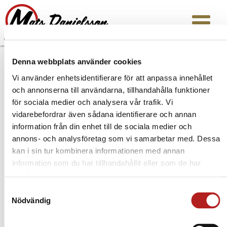
Denna webbplats använder cookies
Copyright © | Er Man AB | Org 556690-7381 |
Vi använder enhetsidentifierare för att anpassa innehållet
info@matsdanielsson.se
|
www.matsdanielsson.se
och annonserna till användarna, tillhandahålla funktioner
för sociala medier och analysera vår trafik. Vi
vidarebefordrar även sådana identifierare och annan
information från din enhet till de sociala medier och
annons- och analysföretag som vi samarbetar med. Dessa
kan i sin tur kombinera informationen med annan
information som du har tillhandahållit eller som de har
samlat in när du har använt deras tjänster.
Samtyckesval
Nödvändig