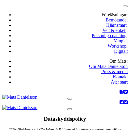
Föreläsningar:
Bemötande,
Hjärnsmart,
Vett & etikett,
Personlig coaching,
Mingla,
Workshop,
Digitalt
Om Mats:
Om Mats Danielsson
Press & media
Kontakt
Åter start
Dataskyddspolicy
Här förklarar vi (Er Man AB) hur vi hanterar personuppgifter