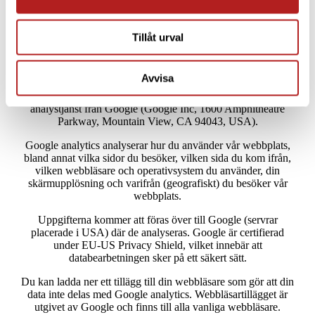
I din webbläsare kan du ställa in att inga cookies får sparas på
din dator. Vår hemsida fungerar även utan cookies, men det
kan göra att användarupplevelsen blir sämre. Vi informerar
Tillåt urval
alla besökare på vår webbplats om att vi använder cookies.
Google Analytics
Avvisa
Vi använder Google Analytics som är en statistik- och
analystjänst från Google (Google Inc, 1600 Amphitheatre
Parkway, Mountain View, CA 94043, USA).
Google analytics analyserar hur du använder vår webbplats,
bland annat vilka sidor du besöker, vilken sida du kom ifrån,
vilken webbläsare och operativsystem du använder, din
skärmupplösning och varifrån (geografiskt) du besöker vår
webbplats.
Uppgifterna kommer att föras över till Google (servrar
placerade i USA) där de analyseras. Google är certifierad
under EU-US Privacy Shield, vilket innebär att
databearbetningen sker på ett säkert sätt.
Du kan ladda ner ett tillägg till din webbläsare som gör att din
data inte delas med Google analytics. Webbläsartillägget är
utgivet av Google och finns till alla vanliga webbläsare.