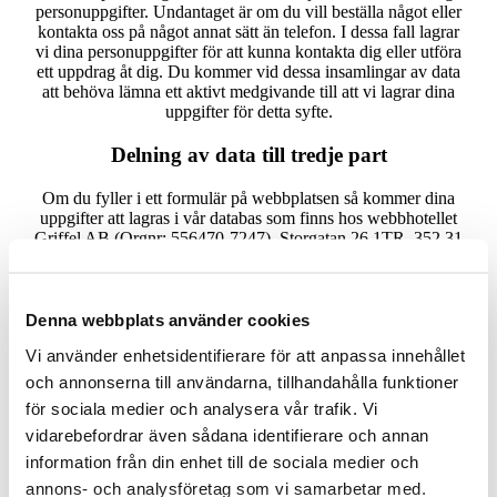
personuppgifter. Undantaget är om du vill beställa något eller
kontakta oss på något annat sätt än telefon. I dessa fall lagrar
vi dina personuppgifter för att kunna kontakta dig eller utföra
ett uppdrag åt dig. Du kommer vid dessa insamlingar av data
att behöva lämna ett aktivt medgivande till att vi lagrar dina
uppgifter för detta syfte.
Delning av data till tredje part
Om du fyller i ett formulär på webbplatsen så kommer dina
uppgifter att lagras i vår databas som finns hos webbhotellet
Griffel AB (Orgnr: 556470-7247), Storgatan 26 1TR, 352 31
VÄXJÖ. Syftet med lagringen är att kunna kontakta dig med
svar på dina frågor.
I övrigt kommer inte dina personuppgifter att delas med någon
Denna webbplats använder cookies
tredje part eller användas till något annat syfte än vad de
Vi använder enhetsidentifierare för att anpassa innehållet
ursprungligen samlades in till utan att vi först inhämtar ett
medgivande från dig. Det enda undantaget är om vi enligt lag
och annonserna till användarna, tillhandahålla funktioner
är skyldiga att lämna ut uppgifter till exempelvis
för sociala medier och analysera vår trafik. Vi
polismyndigheten.
vidarebefordrar även sådana identifierare och annan
Vissa uppgifter kan lagras utanför EU/ESS. Vi använder i
information från din enhet till de sociala medier och
dessa fall endast tjänster som har ett personuppgiftsskydd som
annons- och analysföretag som vi samarbetar med.
är minst likvärdigt med det som gäller för uppgifter lagrade i