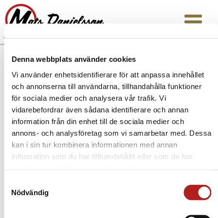
Denna webbplats använder cookies
Copyright © | Er Man AB | Org 556690-7381 |
Vi använder enhetsidentifierare för att anpassa innehållet
info@matsdanielsson.se
|
www.matsdanielsson.se
och annonserna till användarna, tillhandahålla funktioner
för sociala medier och analysera vår trafik. Vi
vidarebefordrar även sådana identifierare och annan
information från din enhet till de sociala medier och
annons- och analysföretag som vi samarbetar med. Dessa
kan i sin tur kombinera informationen med annan
information som du har tillhandahållit eller som de har
samlat in när du har använt deras tjänster.
Samtyckesval
Nödvändig