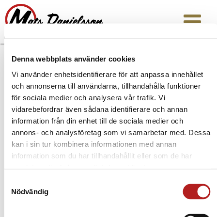
Denna webbplats använder cookies
Copyright © | Er Man AB | Org 556690-7381 |
Vi använder enhetsidentifierare för att anpassa innehållet
info@matsdanielsson.se
|
www.matsdanielsson.se
och annonserna till användarna, tillhandahålla funktioner
för sociala medier och analysera vår trafik. Vi
vidarebefordrar även sådana identifierare och annan
information från din enhet till de sociala medier och
annons- och analysföretag som vi samarbetar med. Dessa
kan i sin tur kombinera informationen med annan
information som du har tillhandahållit eller som de har
samlat in när du har använt deras tjänster.
Samtyckesval
Nödvändig