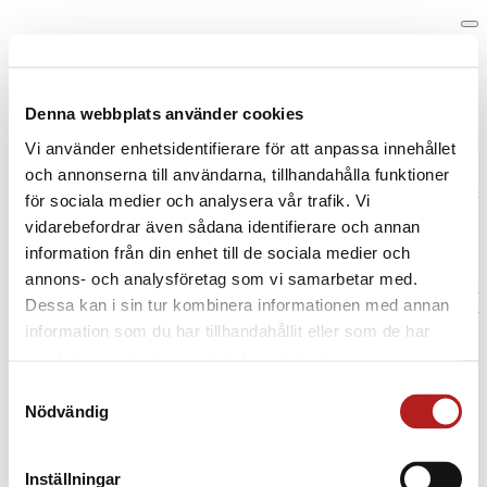
Föreläsningar:
Bemötande,
Hjärnsmart,
Denna webbplats använder cookies
Vett & etikett,
Personlig coaching,
Vi använder enhetsidentifierare för att anpassa innehållet
Mingla,
Workshop,
och annonserna till användarna, tillhandahålla funktioner
Digitalt
för sociala medier och analysera vår trafik. Vi
vidarebefordrar även sådana identifierare och annan
Om Mats:
Om Mats Danielsson
information från din enhet till de sociala medier och
Press & media
annons- och analysföretag som vi samarbetar med.
Kontakt
Dessa kan i sin tur kombinera informationen med annan
Åter start
information som du har tillhandahållit eller som de har
samlat in när du har använt deras tjänster.
Samtyckesval
Nödvändig
Copyright © | Er Man AB | Org 556690-7381 |
info@matsdanielsson.se
|
www.matsdanielsson.se
Inställningar